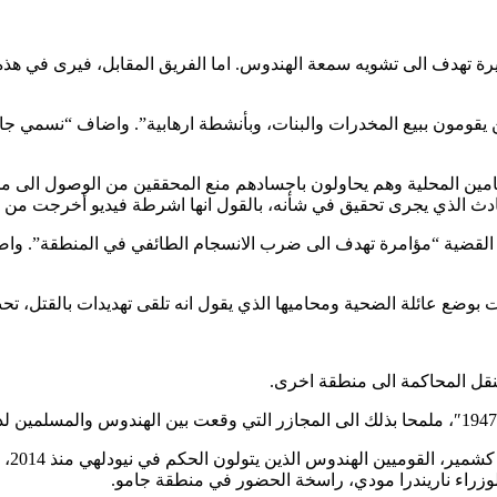
رة تهدف الى تشويه سمعة الهندوس. اما الفريق المقابل، فيرى في هذه ال
قومون ببيع المخدرات والبنات، وبأنشطة ارهابية”. واضاف “نسمي جامو 
مين المحلية وهم يحاولون باجسادهم منع المحققين من الوصول الى محكم
لحادث الذي يجرى تحقيق في شأنه، بالقول انها اشرطة فيديو أخرجت من ا
 القضية “مؤامرة تهدف الى ضرب الانسجام الطائفي في المنطقة”. واضاف
رت بوضع عائلة الضحية ومحاميها الذي يقول انه تلقى تهديدات بالقتل، ت
نقل المحاكمة الى منطقة اخرى.
ويتهم
س الوزراء ناريندرا مودي، راسخة الحضور في منطقة جامو.