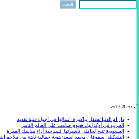
البحث
أحدث المقالات
دار أم الدنيا تحتفل بباكورة أعمالها في أجواء فنية نقدية
الحرب في أوكرانيا.. هجوم صامت على العالم النامي
السعودية تتيح لحاملي تأشيرتها السياحية أداء مناسك العمرة
التشكيلي سموقان محمد أسعد: هوية جمالية ثابتة بين ملاحم التا