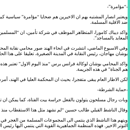
-“مؤامرة”-
ويعتبر انصار المشتبه بهم ان الاخيرين هم ضحايا “مؤامرة” سياسية كبي
ضد الاقلية المسلمة.
واكد ديباك كامورا، المتظاهر الموظف في شركة تأمين، ان “المسلمين ي
المعابد بالمساجد”.
وفي الاسبوع الماضي، انتشرت في انحاء الهند صور محامي نقابة المحا
بوشان مهاجان، رئيس النقابة في المدينة الصغيرة، تعليقا على هذا ا
واكد المحامي بوشان لوكالة فرانس برس “منذ اليوم الاول” تعتبر هذه
هم الجناة” في هذه الجريمة.
لكن الاطار العام يبقى متفجرا، بحيث ان المحكمة العليا في الهند، أم
-حماية الشرطة-
وبات رجال مسلحون يتولون بالفعل حراسة بيت الفتاة، كما يمكن ان ت
وقال الناشط القبلي طالب حسين “لم نشهد مثل هذا الاستقطاب منذ 1947″، ملمحا بذلك الى المجازر التي وقعت بين الهندوس والمسلمين لدى تقسيم الهند وباكستان.
التوتر الاخير. فهذه المنظمة الجماهيرية القوية التي ينتمي اليها رئي