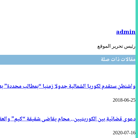
admin
رئيس تحرير الموقع
مقالات ذات صلة
واشنطن ستقدم لكوريا الشمالية جدولا زمنيا “بمطالب محددة” بع
2018-06-25
دعوى قضائية بين الكوريتيين.. محام يقاضى شقيقة “كيم” والعق
2020-07-16