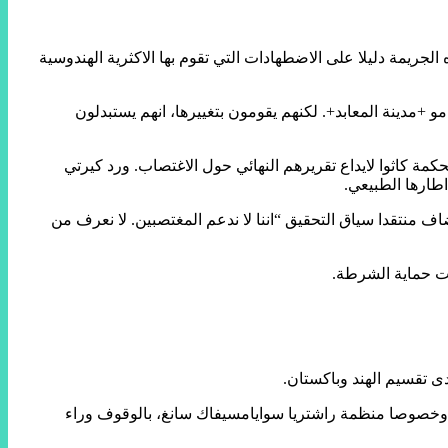
جريمة دليلا على الاضطهادات التي تقوم بها الاكثرية الهندوسية
+مدينة المعابد+. لكنهم يقومون بتغييرها، انهم يستبدلون
ة كاثوا لايداع تقريرهم النهائي حول الاغتصاب. ورد كيرتي
طارها الطبيعي.
 منتقدا سياق التحقيق “اننا لا ندعم المغتصبين. لا نعرف من
حت حماية الشرطة.
 هذا الناشط الذي ينتمي الى المجموعات المسلمة من الغجر في كشمير، القوميين الهندوس الذين يتولون الحكم في نيودلهي منذ 2014، وخصوصا منظمة راشتريا سوايامسيفاك سانغ، بالوقوف وراء