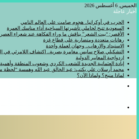
الخميس, 6 أغسطس 2026
أخبار عاجلة
الحرب في أوكرانيا.. هجوم صامت على العالم النامي
السعودية تتيح لحاملي تأشيرتها السياحية أداء مناسك العمرة
الأقصر: “بيت الشعر” يناقش ما وراء الفكاهة عند شعراء العصر
رهانات متعددة ومتضاربة على قطاع غزة
الاستبداد والإرهاب.. وجهان لعملة واحدة
التشكيلي صلاح سايس مغامرة بصرية.. اكتشاف اللامرئي في المف
ازدواجية المعايير الدولية
إبادة العثمانية الجديدة للشعب الكردي وشعوب المنطقة وأهمي
محمد أرسلان علي يكتب: عبد الخالق عبد الله وهمسة “لحظة 
لماذا منبج؟ ولماذا الآن؟
القائمة
بحث
عن