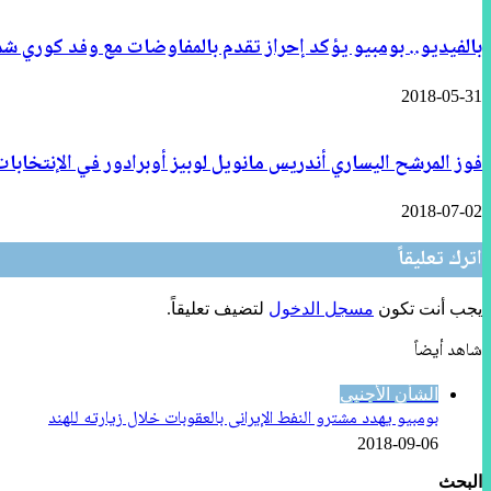
بالفيديو.. بومبيو يؤكد إحراز تقدم بالمفاوضات مع وفد كوري ش
2018-05-31
فوز المرشح اليساري أندريس مانويل لوبيز أوبرادور في الإنتخابا
2018-07-02
اترك تعليقاً
يجب أنت تكون
مسجل الدخول
لتضيف تعليقاً.
شاهد أيضاً
إغلاق
الشأن الأجنبي
بومبيو يهدد مشترو النفط الإيرانى بالعقوبات خلال زيارته للهند
2018-09-06
البحث