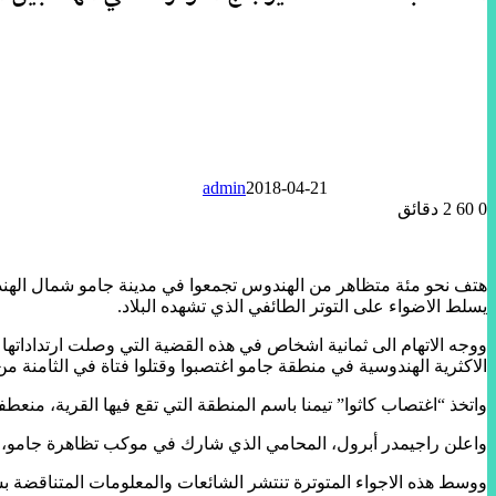
admin
2018-04-21
0
60
2 دقائق
هتف نحو مئة متظاهر من الهندوس تجمعوا في مدينة جامو شمال الهند 
يسلط الاضواء على التوتر الطائفي الذي تشهده البلاد.
ووجه الاتهام الى ثمانية اشخاص في هذه القضية التي وصلت ارتداداتها
الاكثرية الهندوسية في منطقة جامو اغتصبوا وقتلوا فتاة في الثامنة من
واتخذ “اغتصاب كاثوا” تيمنا باسم المنطقة التي تقع فيها القرية، منع
واعلن راجيمدر أبرول، المحامي الذي شارك في موكب تظاهرة جامو، ان “
ووسط هذه الاجواء المتوترة تنتشر الشائعات والمعلومات المتناقضة