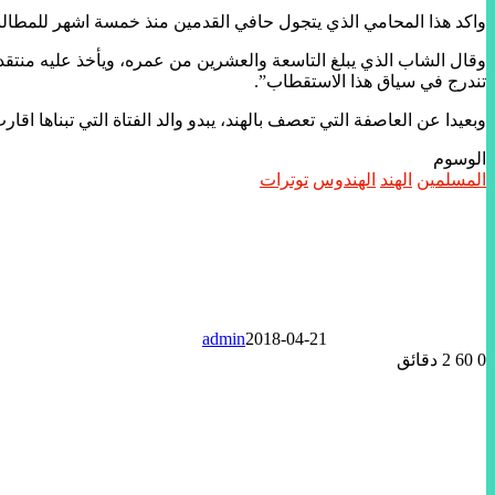
واكد هذا المحامي الذي يتجول حافي القدمين منذ خمسة اشهر للمطال
وقال الشاب الذي يبلغ التاسعة والعشرين من عمره، ويأخذ عليه منتقد
تندرج في سياق هذا الاستقطاب”.
وبعيدا عن العاصفة التي تعصف بالهند، يبدو والد الفتاة التي تبناها
الوسوم
المسلمين
الهند
الهندوس
توترات
admin
2018-04-21
0
60
2 دقائق
تويتر
لينكدإن
واتساب
ماسنجر
ماسنجر
فيسبوك
مشاركة
عبر
البريد