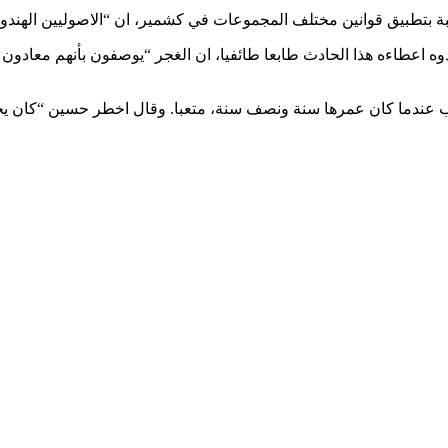
بة بتطبيق قوانين مختلف المجموعات في كشمير، ان “الاصوليين الهن
وه اعطاءه هذا الحادث طابعا طائفيا، ان الغجر “يوصفون بأنهم معادو
 اقارب عندما كان عمرها سنة ونصف سنة، متعبا. وقال اخطر حسين “كان 