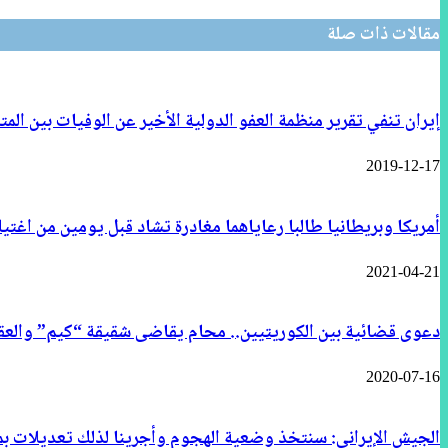
مقالات ذات صلة
إيران تنفي تقرير منظمة العفو الدولية الأخير عن الوفيات بين الم
2019-12-17
أمريكا وبريطانيا طالبا رعاياهما مغادرة تشاد قبل يومين من اغت
2021-04-21
دعوى قضائية بين الكوريتيين.. محام يقاضى شقيقة “كيم” والعق
2020-07-16
الجيش الإيراني: سنتخذ وضعية الهجوم وأجرينا لذلك تعديلات بم