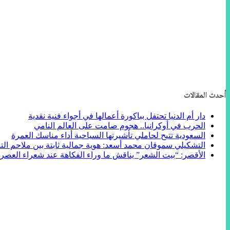
أحدث المقالات
دار أم الدنيا تحتفل بباكورة أعمالها في أجواء فنية نقدية
الحرب في أوكرانيا.. هجوم صامت على العالم النامي
السعودية تتيح لحاملي تأشيرتها السياحية أداء مناسك العمرة
التشكيلي سموقان محمد أسعد: هوية جمالية ثابتة بين ملاحم التا
الأقصر: “بيت الشعر” يناقش ما وراء الفكاهة عند شعراء العصر