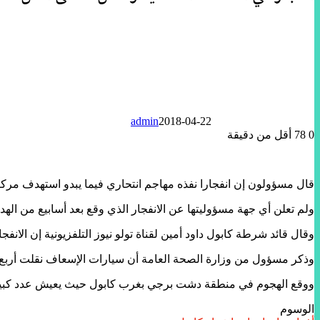
admin
2018-04-22
0
78
أقل من دقيقة
قال مسؤولون إن انفجارا نفذه مهاجم انتحاري فيما يبدو استهدف مركز
ولم تعلن أي جهة مسؤوليتها عن الانفجار الذي وقع بعد أسابيع من الهد
وقال قائد شرطة كابول داود أمين لقناة تولو نيوز التلفزيونية إن الان
وذكر مسؤول من وزارة الصحة العامة أن سيارات الإسعاف نقلت أربع جثث على الأقل و15 مصابا إلى مستشفيات في المدينة ل
ووقع الهجوم في منطقة دشت برجي بغرب كابول حيث يعيش عدد كبير من
الوسوم