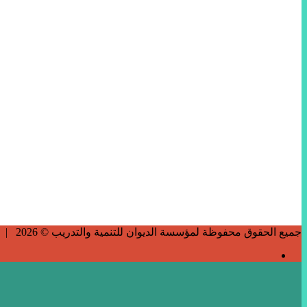
جميع الحقوق محفوظة لمؤسسة الديوان للتنمية والتدريب © 2026 |
فيسبوك
زر
تويتر
تيلقرام
واتساب
فيسبوك
الذهاب
إلى