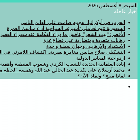
السبت, 8 أغسطس 2026
أخبار عاجلة
الحرب في أوكرانيا.. هجوم صامت على العالم النامي
السعودية تتيح لحاملي تأشيرتها السياحية أداء مناسك العمرة
الأقصر: “بيت الشعر” يناقش ما وراء الفكاهة عند شعراء العصر
رهانات متعددة ومتضاربة على قطاع غزة
الاستبداد والإرهاب.. وجهان لعملة واحدة
التشكيلي صلاح سايس مغامرة بصرية.. اكتشاف اللامرئي في المف
ازدواجية المعايير الدولية
إبادة العثمانية الجديدة للشعب الكردي وشعوب المنطقة وأهمي
محمد أرسلان علي يكتب: عبد الخالق عبد الله وهمسة “لحظة 
لماذا منبج؟ ولماذا الآن؟
القائمة