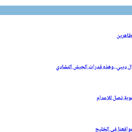
تظاهرين
يال ديبي..وهذه قدرات الجيش التشادي
وبة تصل للإعدام
واقعنا في الخليج