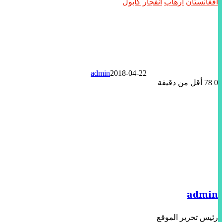
أفغانستان
ارهاب
انفجار
كابول
admin
2018-04-22
0
78
أقل من دقيقة
تويتر
لينكدإن
واتساب
ماسنجر
ماسنجر
فيسبوك
مشاركة
عبر
البريد
admin
رئيس تحرير الموقع