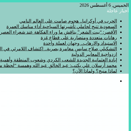
الخميس, 6 أغسطس 2026
أخبار عاجلة
الحرب في أوكرانيا.. هجوم صامت على العالم النامي
السعودية تتيح لحاملي تأشيرتها السياحية أداء مناسك العمرة
الأقصر: “بيت الشعر” يناقش ما وراء الفكاهة عند شعراء العصر
رهانات متعددة ومتضاربة على قطاع غزة
الاستبداد والإرهاب.. وجهان لعملة واحدة
التشكيلي صلاح سايس مغامرة بصرية.. اكتشاف اللامرئي في المف
ازدواجية المعايير الدولية
إبادة العثمانية الجديدة للشعب الكردي وشعوب المنطقة وأهمي
محمد أرسلان علي يكتب: عبد الخالق عبد الله وهمسة “لحظة 
لماذا منبج؟ ولماذا الآن؟
القائمة