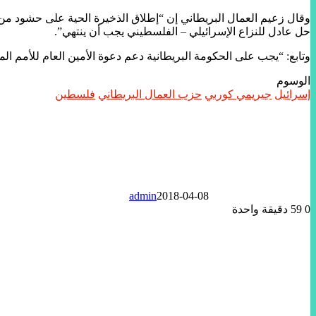
وقال زعيم العمال البريطاني إن “إطلاق الذخيرة الحية على حشود من 
حل عادل للنزاع الإسرائيلي – الفلسطيني يجب أن ينتهي”.
وتابع: “يجب على الحكومة البريطانية دعم دعوة الأمين العام للأمم ا
الوسوم
إسرائيل
جيريمي كوربي
حزب العمال البريطاني
فلسطين
admin
2018-04-08
0
59
دقيقة واحدة
تويتر
لينكدإن
واتساب
ماسنجر
ماسنجر
فيسبوك
مشاركة
عبر
البريد