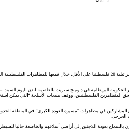
أدان زعيم حزب العمال البريطاني جيريمي كوربن، قتل السلطات الإسرائيلية 28 فلسطينيا على الأ
كومة البريطانية في داونينج ستريت بالعاصمة لندن اليوم السبت – رئي
بحق المتظاهرين الفلسطينيين، ووقف مبيعات الأسلحة “التي يمكن استخ
كات مع المشاركين في مظاهرات “مسيرة العودة الكبرى” في المنطقة الحدود
 بالسماح بعودة اللاجئين إلى أراضي أسلافهم والخاضعة حاليا للسيطرة 