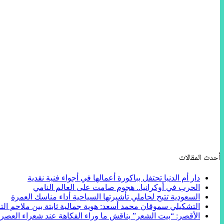
أحدث المقالات
دار أم الدنيا تحتفل بباكورة أعمالها في أجواء فنية نقدية
الحرب في أوكرانيا.. هجوم صامت على العالم النامي
السعودية تتيح لحاملي تأشيرتها السياحية أداء مناسك العمرة
التشكيلي سموقان محمد أسعد: هوية جمالية ثابتة بين ملاحم التا
الأقصر: “بيت الشعر” يناقش ما وراء الفكاهة عند شعراء العصر