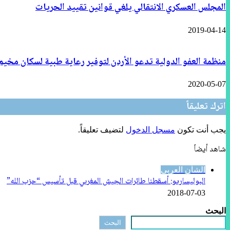
المجلس العسكري الانتقالي يلغي قوانين تقييد الحريات
2019-04-14
منظمة العفو الدولية تدعو الأردن لتوفير رعاية طبية لسكان مخيم
2020-05-07
اترك تعليقاً
يجب أنت تكون
مسجل الدخول
لتضيف تعليقاً.
شاهد أيضاً
إغلاق
الشأن العربي
البوليساريو: أسقطنا طائرات الجيش المغربي قبل تأسيس “حزب الله”
2018-07-03
البحث
البحث