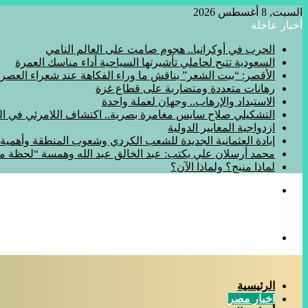
السبت, 8 أغسطس 2026
أخبار عاجلة
الحرب في أوكرانيا.. هجوم صامت على العالم النامي
السعودية تتيح لحاملي تأشيرتها السياحية أداء مناسك العمرة
الأقصر: “بيت الشعر” يناقش ما وراء الفكاهة عند شعراء العصر
رهانات متعددة ومتضاربة على قطاع غزة
الاستبداد والإرهاب.. وجهان لعملة واحدة
التشكيلي صلاح سايس مغامرة بصرية.. اكتشاف اللامرئي في المف
ازدواجية المعايير الدولية
إبادة العثمانية الجديدة للشعب الكردي وشعوب المنطقة وأهمي
محمد أرسلان علي يكتب: عبد الخالق عبد الله وهمسة “لحظة 
لماذا منبج؟ ولماذا الآن؟
القائمة
بحث
عن
الرئيسية
اخبار مصر