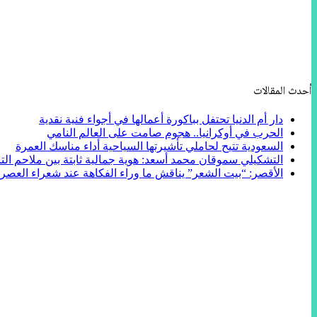
أحدث المقالات
دار أم الدنيا تحتفل بباكورة أعمالها في أجواء فنية نقدية
الحرب في أوكرانيا.. هجوم صامت على العالم النامي
السعودية تتيح لحاملي تأشيرتها السياحية أداء مناسك العمرة
التشكيلي سموقان محمد أسعد: هوية جمالية ثابتة بين ملاحم التا
الأقصر: “بيت الشعر” يناقش ما وراء الفكاهة عند شعراء العصر