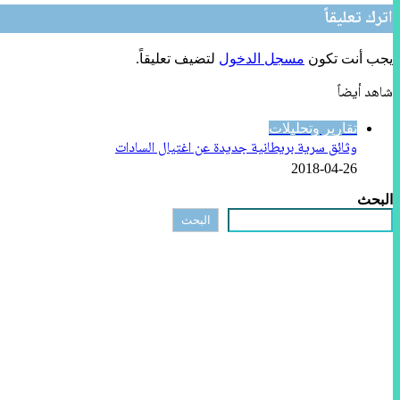
اترك تعليقاً
يجب أنت تكون
مسجل الدخول
لتضيف تعليقاً.
شاهد أيضاً
إغلاق
تقارير وتحليلات
وثائق سرية بريطانية جديدة عن اغتيال السادات
2018-04-26
البحث
البحث