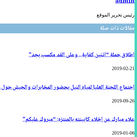
admin
رئيس تحرير الموقع
مقالات ذات صلة
اطلاق حملة “اتنين كفاية.. وعلى القد مكسب بجد”
2019-02-21
اجتماع اللجنة العليا لمياه النيل بحضور المخابرات والجيش حول 
2019-09-26
علاء مبارك عن إخلاء كابينته بالمنتزه: “مبروك عليكم”
2019-01-06