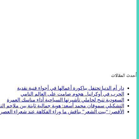
أحدث المقالات
دار أم الدنيا تحتفل بباكورة أعمالها في أجواء فنية نقدية
الحرب في أوكرانيا.. هجوم صامت على العالم النامي
السعودية تتيح لحاملي تأشيرتها السياحية أداء مناسك العمرة
التشكيلي سموقان محمد أسعد: هوية جمالية ثابتة بين ملاحم التا
الأقصر: “بيت الشعر” يناقش ما وراء الفكاهة عند شعراء العصر