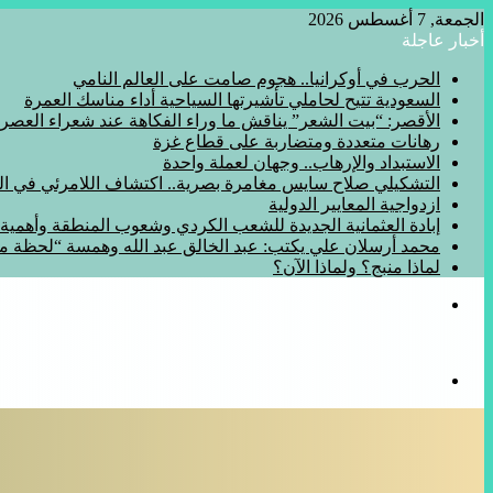
الجمعة, 7 أغسطس 2026
أخبار عاجلة
الحرب في أوكرانيا.. هجوم صامت على العالم النامي
السعودية تتيح لحاملي تأشيرتها السياحية أداء مناسك العمرة
الأقصر: “بيت الشعر” يناقش ما وراء الفكاهة عند شعراء العصر
رهانات متعددة ومتضاربة على قطاع غزة
الاستبداد والإرهاب.. وجهان لعملة واحدة
التشكيلي صلاح سايس مغامرة بصرية.. اكتشاف اللامرئي في المف
ازدواجية المعايير الدولية
إبادة العثمانية الجديدة للشعب الكردي وشعوب المنطقة وأهمي
محمد أرسلان علي يكتب: عبد الخالق عبد الله وهمسة “لحظة 
لماذا منبج؟ ولماذا الآن؟
القائمة
بحث
عن