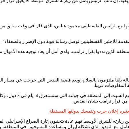
ية، إن نائب الرئيس يأمل من زيارته للشرق الأوسط ألا يعيق قرار الر
تها مع الرئيس الفلسطينى محمود عباس، الذى قال فى وقت سابق من هذا
لمقدمة للاجئين الفسطينيين توصل رسالة قوية دون الإضرار بالضعفاء”.
طقة الذين نددوا بقرار ترامب، ولدي أمل أن يعاد توجيه هذه الأموال م
ة بإننا ملتزمون بالسلام، وبعد قضية القدس التي خرجت عن مسار المف
المفاوضات قريباً.
وتري الصحيفة أن آمال بنس 
 من قرار ترامب بشان القدس.
تبره إعلان حرب وتتمسك بدولتها المستقلة
ارته للشرق الأوسط فهم عادة يتجنبون إثارة الصراع الإسرائيلي الفلسط
امل مع التهديد الذي تشكله إيران ومساعدة المسيحيين في المنطقة، ول