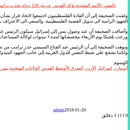
بالصور: الأمم المتحدة تؤكد القدس عربية..128 دولة تحدت ترامب..و7 دول أيدت إسرائيل بينها جزر مجهولة
ولفتت الصحيفة إلي أن القادة الفلسطينيون اجتمعوا لاتخاذ قرار بش
الجهود الرامية الى تدويل القضية الفلسطينية، والسعى الى الاعتراف بها
وأضافت الصحيفة أن عند وصول بنس إلي إسرائيل سيكون الرئيس عباس في
وزعت بلجيكا يوم الأربعاء مخصصاتها لمدة 3 سنوات لوكالة المساعدات للفلسطينيين ردا علي خفض الولايات المتحدة للمساعدات للفلسطينيين.
ونوهت الصحيفة إلي أن الرئيس عبد الفتاح السيسي حذر ترامب من ت
ولكننا نشجع علي ضبط النفس للدول العربية إلي جانب الجهود المبذولة 
الوسوم
أبومازن
إسرائيل
الأردن
الشرق الأوسط
القدس
الولايات المتحدة
بنس
admin
2018-01-20
0
113
3 دقائق
تويتر
لينكدإن
واتساب
ماسنجر
ماسنجر
فيسبوك
مشاركة
عبر