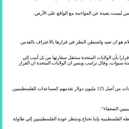
نس ليست بعيدة عن المواءمة مع الواقع على الأرض.
لام هو ان تعيد واشنطن النظر في قرارها بالاعتراف بالقدس
لأسابيع الستة الماضية تلقي الفلسطينيين ضربة تلو الاخري من الإدارة الأمريكية، حيث اصدر ترامب يوم 6 ديسمبر قرارا بأن الولايات المتحدة ستنقل سفارتها من تل أبيب إلي
 سنوات، وقال ترامب وبنس ان الولايات المتحدة ان القرار
نيين الضعفاء”.
الفلسطينية بإننا نحتاج وننتظر عودة الفلسطينيين إلي طاولة