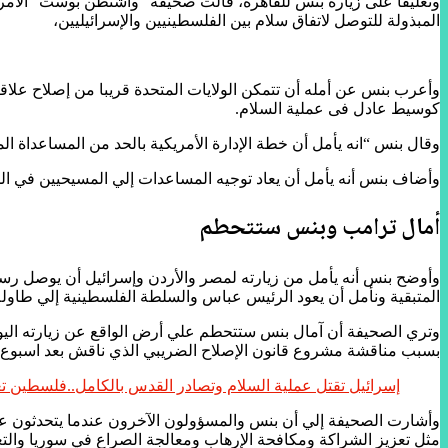
وتعليقا على زيارة بنس للقاهرة، قالت صحيفة “واشنطن بوست” الأمريك
المبذولة للتوصل لاتفاق سلام بين الفلسطينيين والإسرائيليين،
وأعرب بنس عن أمله أن تتمكن الولايات المتحدة قريبا من إصلاح علاق
كوسيط عادل فى عملية السلام.
وقال بنس “انه يأمل أن خطة الإدارة الأمريكية بالحد من المساعداة ا
وأضاف بنس أنه يأمل أن يعاد توجيه المساعدات إلي المسيحيين في المن
أمال ترامب وبنس ستتحطم
وأوضح بنس أنه يأمل من زيارته لمصر والأردن وإسرائيل أن يوصل رسال
المتبقية ونأمل أن يعود الرئيس عباس والسلطة الفلسطينية إلي طاولة 
بسبب مناقشة مشروع قانون الإصلاح الضريبي الذي ناقش بعد اسبوع
إسرائيل تقتل عملية السلام وتصادر القدس بالكامل..فلسطين تع
وأشارت الصحيفة إلي أن بنس والمسؤولون الآخرون عندما يتحدثون عن زي
مثل تعزيز الشراكة ومكافحة الإرهاب ومعالجة الصراع في سوريا والتع