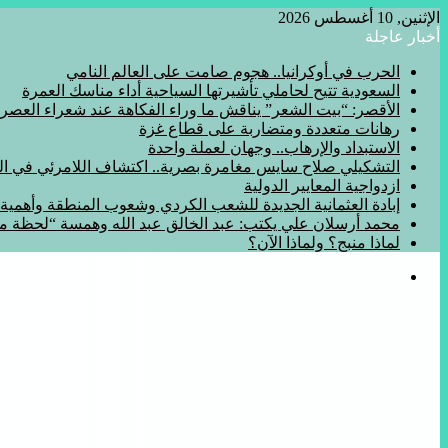
الإثنين, 10 أغسطس 2026
أخبار عاجلة
الحرب في أوكرانيا.. هجوم صامت على العالم النامي
السعودية تتيح لحاملي تأشيرتها السياحية أداء مناسك العمرة
الأقصر: “بيت الشعر” يناقش ما وراء الفكاهة عند شعراء العصر
رهانات متعددة ومتضاربة على قطاع غزة
الاستبداد والإرهاب.. وجهان لعملة واحدة
التشكيلي صلاح سايس مغامرة بصرية.. اكتشاف اللامرئي في المف
ازدواجية المعايير الدولية
إبادة العثمانية الجديدة للشعب الكردي وشعوب المنطقة وأهمي
محمد أرسلان علي يكتب: عبد الخالق عبد الله وهمسة “لحظة 
لماذا منبج؟ ولماذا الآن؟
القائمة