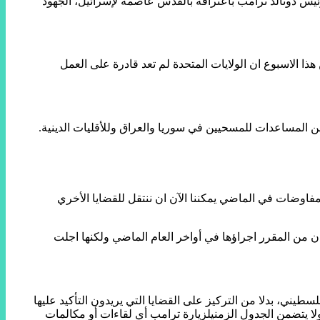
ئيس دونالد ترامب باعترافه بالقدس عاصمة لإسرائيل، الجهود
 الاسبوع ان الولايات المتحدة لم تعد قادرة على العمل
ن المساعدات للمسحيين في سوريا والعراق وللأقليات الدينية.
اوضات في الماضي يمكننا الآن ان ننتقل للقضايا الأخري
ستتحطم علي أرض الواقع عن زيارته اليوم السبت إلي المنطقة في جولته التي ستستغرق 4 ايام في 3 دول، وكان من المقرر اجراؤها في أواخر العام الماضي ولكنها اجلت
يني، بدلا من التركيز على القضايا التي يريدون التأكيد عليها
ا يتضمن الجدول الزمنيلزيارة ترامب أي لقاءات أو مكالمات