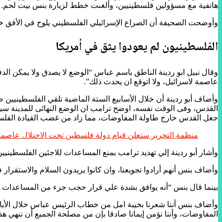
هاتفية مع مسؤولين فلسطينيين، وألغىت خطط لزيارة بنس بيت لحم.
وأوضحت الصحيفة أن الصراع الإسرائيلي الفلسطيني يلوح في الأفق خل
الفلسطينيون لم يعودوا يثق في أمريكا
وقال نبيل ابو ردينة الناطق باسم عباس “الوضع لا يصدق ولا يمكن الد
عاصمة لاسرائيل، ولا اتوقع ان يحدث ذلك”.
القدس، وفى الوقت نفسه، اوضح ترامب ان الوضع النهائى للمدينة سي
جعل القدس خارج طاولة المفاوضات، مما زاد من غضب القيادة الفلس
منظمة التحرير ستعلن قيام دولة فلسطين تحت الاحتلال عاصمت
وأشار أبو ردينة إلي تهديد ترامب بمنع المساعدات للاجئين الفلسطينيين، وأعلنت وزارة الخارجية الأمريكية بحجب 60 مليون 
وأضاف بنس أنهم أرادوا تجويعنا، وان كانوا يريدون السلام والاستقرار
بينما قال بنس “أنه يوافق بشدة علي قرار حجب جزء من المساعدات وم
وأضاف بنس أننا شعرنا بخيبة امل من خطاب الرئيس عباس خلال الأيام 
المفاوضات، وأننا نؤمن إيمانا صادقا بإن من مصلحة الجميع أن ننهي هذ