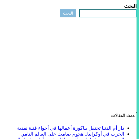
البحث
البحث
أحدث المقالات
دار أم الدنيا تحتفل بباكورة أعمالها في أجواء فنية نقدية
الحرب في أوكرانيا.. هجوم صامت على العالم النامي