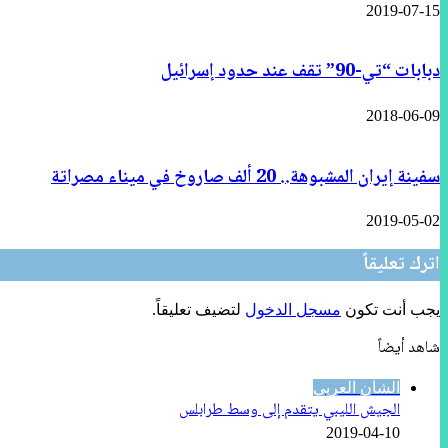
2019-07-15
دبابات “تي-90” تقف عند حدود إسرائيل
2018-06-09
سفينة إيران المشبوهة.. 20 ألف صاروخ في ميناء مصراتة
2019-05-02
اترك تعليقاً
يجب أنت تكون
مسجل الدخول
لتضيف تعليقاً.
شاهد أيضاً
إغلاق
الشأن العربي
الجيش الليبي يتقدم إلى وسط طرابلس
2019-04-10