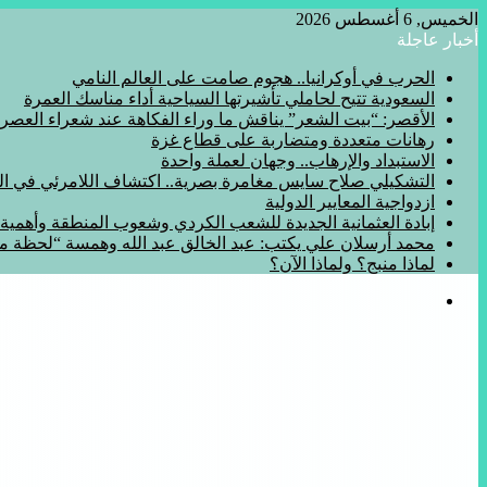
الخميس, 6 أغسطس 2026
أخبار عاجلة
الحرب في أوكرانيا.. هجوم صامت على العالم النامي
السعودية تتيح لحاملي تأشيرتها السياحية أداء مناسك العمرة
الأقصر: “بيت الشعر” يناقش ما وراء الفكاهة عند شعراء العصر
رهانات متعددة ومتضاربة على قطاع غزة
الاستبداد والإرهاب.. وجهان لعملة واحدة
التشكيلي صلاح سايس مغامرة بصرية.. اكتشاف اللامرئي في المف
ازدواجية المعايير الدولية
إبادة العثمانية الجديدة للشعب الكردي وشعوب المنطقة وأهمي
محمد أرسلان علي يكتب: عبد الخالق عبد الله وهمسة “لحظة 
لماذا منبج؟ ولماذا الآن؟
القائمة