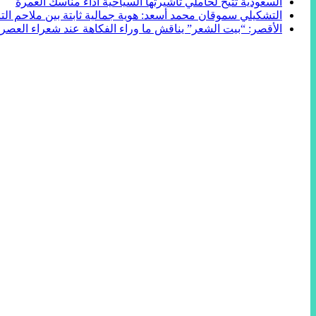
السعودية تتيح لحاملي تأشيرتها السياحية أداء مناسك العمرة
التشكيلي سموقان محمد أسعد: هوية جمالية ثابتة بين ملاحم التا
الأقصر: “بيت الشعر” يناقش ما وراء الفكاهة عند شعراء العصر