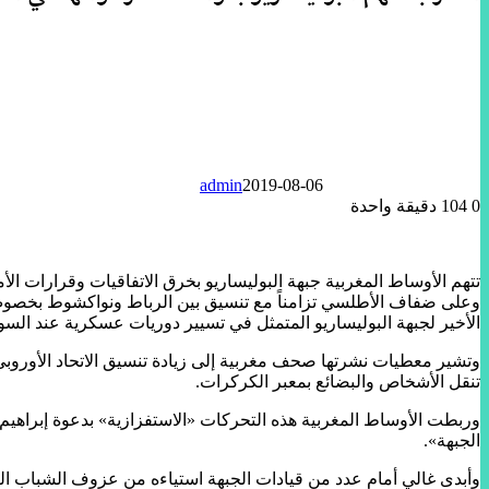
admin
2019-08-06
0
104
دقيقة واحدة
تتهم الأوساط المغربية جبهة البوليساريو بخرق الاتفاقيات وقرارات الأ
وعلى ضفاف الأطلسي تزامناً مع تنسيق بين الرباط ونواكشوط بخصوص
الأخير لجبهة البوليساريو المتمثل في تسيير دوريات عسكرية عند السوا
وتشير معطيات نشرتها صحف مغربية إلى زيادة تنسيق الاتحاد الأوروب
تنقل الأشخاص والبضائع بمعبر الكركرات.
وربطت الأوساط المغربية هذه التحركات «الاستفزازية» بدعوة إبراهيم
الجبهة».
وأبدى غالي أمام عدد من قيادات الجبهة استياءه من عزوف الشباب ال