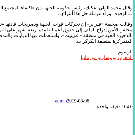
وقال محمد الولي اعكيك، رئيس حكومة الجبهة، إن «اكتفاء المجتمع الدول
بـ»الوقوف وراء عرقلة حل هذا النزاع».
وقالت صحيفة «فبراير» إن تحركات قوات الجبهة وتصريحات قادتها «تع
مجلس الأمن إدراج الملف إلى جدول أعماله لمدة أربعة أشهر على الت
بالذخيرة الحية في منطقة «اغوينيت»، واستعملت فيها الدبابات والمد
المتمركزة بمنطقة الكركرات.
الوسوم
المغرب
بوليساريو
موريتانيا
admin
2019-08-06
0
104
دقيقة واحدة
تويتر
لينكدإن
واتساب
ماسنجر
ماسنجر
فيسبوك
مشاركة
عبر
البريد