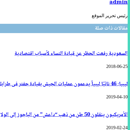
admin
رئيس تحرير الموقع
مقالات ذات صلة
السعودية رفعت الحظر عن قيادة النساء لأسباب اقتصادية
2018-06-25
ليبيا: 46 نائبًا ليبياً يدعمون عمليات الجيش بقيادة حفتر فى طرابلس
2019-04-10
الأمريكيون ينقلون 50 طن من ذهب “داعش” من الباجوز إلى الولايات المتحدة
2019-02-24