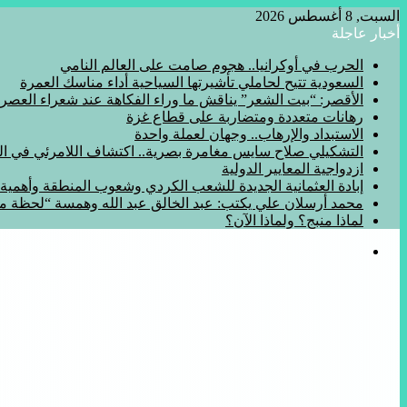
السبت, 8 أغسطس 2026
أخبار عاجلة
الحرب في أوكرانيا.. هجوم صامت على العالم النامي
السعودية تتيح لحاملي تأشيرتها السياحية أداء مناسك العمرة
الأقصر: “بيت الشعر” يناقش ما وراء الفكاهة عند شعراء العصر
رهانات متعددة ومتضاربة على قطاع غزة
الاستبداد والإرهاب.. وجهان لعملة واحدة
التشكيلي صلاح سايس مغامرة بصرية.. اكتشاف اللامرئي في المف
ازدواجية المعايير الدولية
إبادة العثمانية الجديدة للشعب الكردي وشعوب المنطقة وأهمي
محمد أرسلان علي يكتب: عبد الخالق عبد الله وهمسة “لحظة 
لماذا منبج؟ ولماذا الآن؟
القائمة