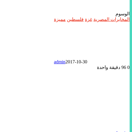
الوسوم
المخابرات المصرية
غزة
فلسطين
مميزة
admin
2017-10-30
0
96
دقيقة واحدة
تويتر
لينكدإن
واتساب
ماسنجر
ماسنجر
فيسبوك
مشاركة
عبر
البريد