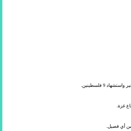
د 9 فلسطينين.
ع غزة.
من أي فصيل.