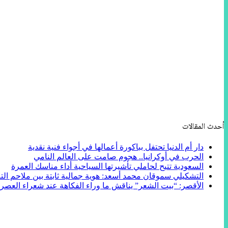
أحدث المقالات
دار أم الدنيا تحتفل بباكورة أعمالها في أجواء فنية نقدية
الحرب في أوكرانيا.. هجوم صامت على العالم النامي
السعودية تتيح لحاملي تأشيرتها السياحية أداء مناسك العمرة
التشكيلي سموقان محمد أسعد: هوية جمالية ثابتة بين ملاحم التا
الأقصر: “بيت الشعر” يناقش ما وراء الفكاهة عند شعراء العصر