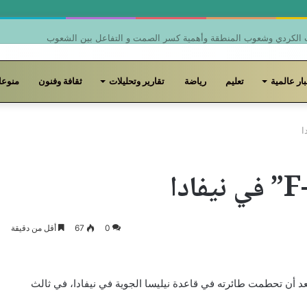
الخالق عبد الله وهمسة “لحظة من فضلكم”
ار عالمية
تعليم
رياضة
تقارير وتحليلات
ثقافة وفنون
منوعا
0
67
أقل من دقيقة
اح الجو الأميركي، الخميس، بمقتل قائد مقاتلة “إف-16″، بعد أن تحطمت طائرته في قاعدة نيليسا الجوية في نيفادا، في ثالث