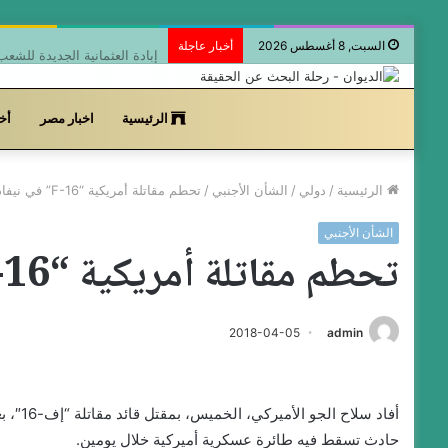
محمد أرسلان علي يكتب: عبد 
السبت, 8 أغسطس 2026
أخبار عاجلة
الرئيسية
اخبار مصر
أخب
الرئيسية
/
دولي
/
الشأن الأجنبي
/
تحطم مقاتلة أمريكية “F-16” في نيفادا
الشأن الأجنبي
تحطم مقاتلة أمريكية “F-16” في نيفادا
2018-04-05
admin
أفاد سل
حادث تسقط فيه طائرة عسكرية أميركية خلال يومين.