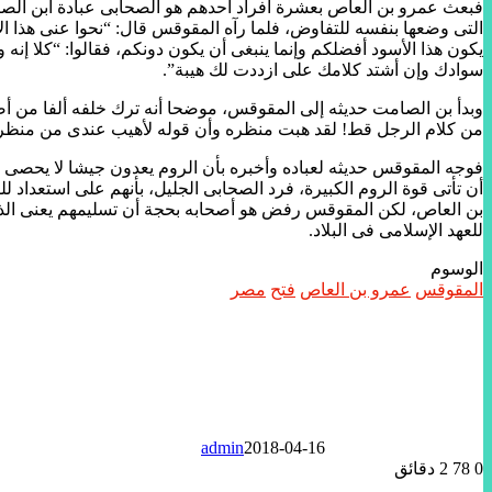
فبعث عمرو بن العاص بعشرة أفراد أحدهم هو الصحابى عبادة ابن الصام
التى وضعها بنفسه للتفاوض، فلما رآه المقوقس قال: “نحوا عنى هذا الأ
يكون هذا الأسود أفضلكم وإنما ينبغى أن يكون دونكم، فقالوا: “كلا إنه
سوادك وإن أشتد كلامك على ازددت لك هيبة”.
وبدأ بن الصامت حديثه إلى المقوقس، موضحا أنه ترك خلفه ألفا من أ
من كلام الرجل قط! لقد هبت منظره وأن قوله لأهيب عندى من منظره،
فوجه المقوقس حديثه لعباده وأخبره بأن الروم يعدون جيشا لا يحصى ع
أن تأتى قوة الروم الكبيرة، فرد الصحابى الجليل، بأنهم على استعداد
بن العاص، لكن المقوقس رفض هو أصحابه بحجة أن تسليمهم يعنى الذل 
للعهد الإسلامى فى البلاد.
الوسوم
المقوقس
عمرو بن العاص
فتح
مصر
admin
2018-04-16
0
78
2 دقائق
تويتر
لينكدإن
واتساب
ماسنجر
ماسنجر
فيسبوك
مشاركة