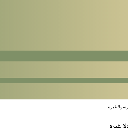
سولا غيره
ا غيره