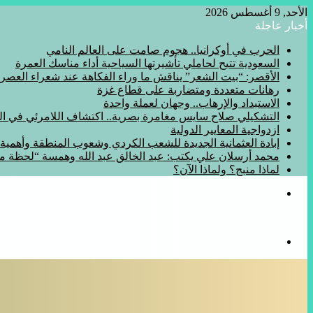
الأحد, 9 أغسطس 2026
أخبار عاجلة
الحرب في أوكرانيا.. هجوم صامت على العالم النامي
السعودية تتيح لحاملي تأشيرتها السياحية أداء مناسك العمرة
الأقصر: “بيت الشعر” يناقش ما وراء الفكاهة عند شعراء العصر
رهانات متعددة ومتضاربة على قطاع غزة
الاستبداد والإرهاب.. وجهان لعملة واحدة
التشكيلي صلاح سايس مغامرة بصرية.. اكتشاف اللامرئي في المف
ازدواجية المعايير الدولية
إبادة العثمانية الجديدة للشعب الكردي وشعوب المنطقة وأهمي
محمد أرسلان علي يكتب: عبد الخالق عبد الله وهمسة “لحظة 
لماذا منبج؟ ولماذا الآن؟
القائمة
بحث
عن