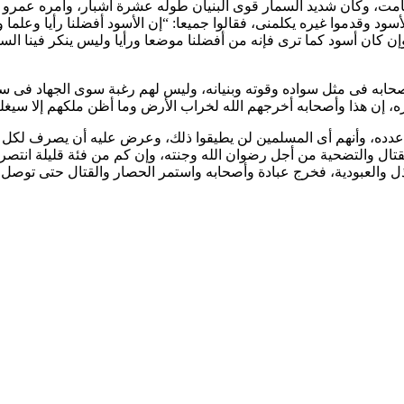
ت، وكان شديد السمار قوى البنيان طوله عشرة أشبار، وأمره عمرو أن 
سود وقدموا غيره يكلمنى، فقالوا جميعا: “إن الأسود أفضلنا رأيا وعلم
 وإن كان أسود كما ترى فإنه من أفضلنا موضعا ورأيا وليس ينكر فينا ال
صحابه فى مثل سواده وقوته وبنيانه، وليس لهم رغبة سوى الجهاد فى سب
 إن هذا وأصحابه أخرجهم الله لخراب الأرض وما أظن ملكهم إلا سيغل
دده، وأنهم أى المسلمين لن يطيقوا ذلك، وعرض عليه أن يصرف لكل رجل
 للقتال والتضحية من أجل رضوان الله وجنته، وإن كم من فئة قليلة انت
والعبودية، فخرج عبادة وأصحابه واستمر الحصار والقتال حتى توصل ع