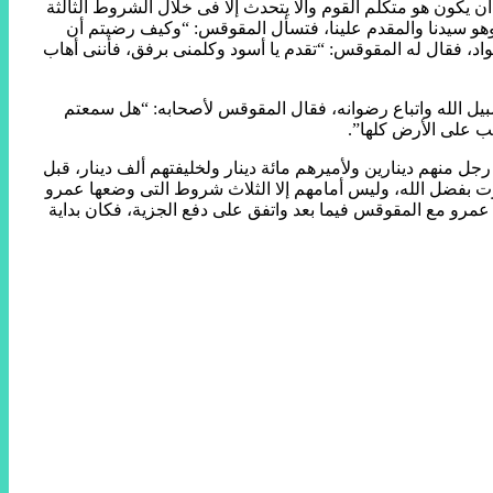
يكون هو متكلم القوم وألا يتحدث إلا فى خلال الشروط الثالثة
ا وهو سيدنا والمقدم علينا، فتسأل المقوقس: “وكيف رضيتم أن
سواد، فقال له المقوقس: “تقدم يا أسود وكلمنى برفق، فأننى أهاب
يل الله واتباع رضوانه، فقال المقوقس لأصحابه: “هل سمعتم
ب على الأرض كلها”.
 منهم دينارين ولأميرهم مائة دينار ولخليفتهم ألف دينار، قبل
صرت بفضل الله، وليس أمامهم إلا الثلاث شروط التى وضعها عمرو
مرو مع المقوقس فيما بعد واتفق على دفع الجزية، فكان بداية