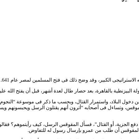
الاستراتيجى الكبير، وقد وضح ذلك فى فتح المسلمين لمصر عام 641.
 دخول البلاد، واستمرار القتال، وبحسب ما ذكر فى موسوعة “النجوم ا
قس، وتساءل فى أصحابه “أترون أنهم يقتلون الرسل ويحبسونهم ويستحل
فع الجزية، أو القتال”، فسأل المقوقس الرسل، كيف رأيتموهم؟ فقالوا:
من المقوقس أن طلب من عمرو بإرسال رسول له للتفاوض.