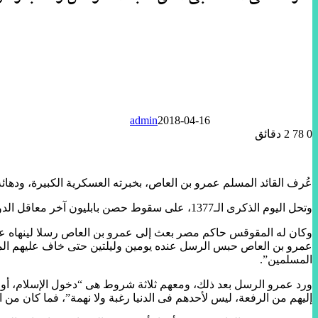
admin
2018-04-16
0
78
2 دقائق
عُرف القائد المسلم عمرو بن العاص، بخبرته العسكرية الكبيرة، ودهائه 
وتحل اليوم الذكرى الـ1377، على سقوط حصن بابليون آخر معاقل الدولة البيزنطية بالقاهرة، بعد حصار طال لعدة أشهر، قبل أن يفتح الله عليهم البلد.
وكان له المقوقس حاكم مصر بعث إلى عمرو بن العاص رسلا لينهاه عن
عمرو بن العاص حبس الرسل عنده يومين وليلتين حتى خاف عليهم المو
المسلمين”.
ورد عمرو الرسل بعد ذلك، ومعهم ثلاثة شروط هى “دخول الإسلام، أو د
إليهم من الرفعة، ليس لأحدهم فى الدنيا رغبة ولا نهمة”، فما كان 