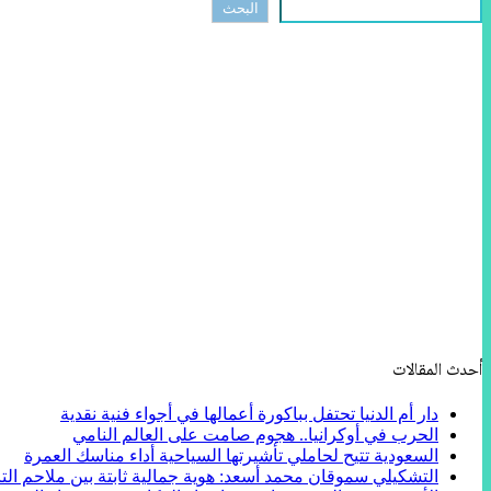
البحث
أحدث المقالات
دار أم الدنيا تحتفل بباكورة أعمالها في أجواء فنية نقدية
الحرب في أوكرانيا.. هجوم صامت على العالم النامي
السعودية تتيح لحاملي تأشيرتها السياحية أداء مناسك العمرة
التشكيلي سموقان محمد أسعد: هوية جمالية ثابتة بين ملاحم التا