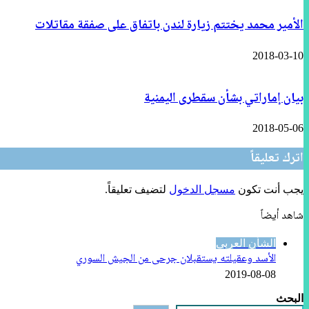
الأمير محمد يختتم زيارة لندن باتفاق على صفقة مقاتلات
2018-03-10
بيان إماراتي بشأن سقطرى اليمنية
2018-05-06
اترك تعليقاً
يجب أنت تكون
مسجل الدخول
لتضيف تعليقاً.
شاهد أيضاً
إغلاق
الشأن العربي
الأسد وعقيلته يستقبلان جرحى من الجيش السوري
2019-08-08
البحث