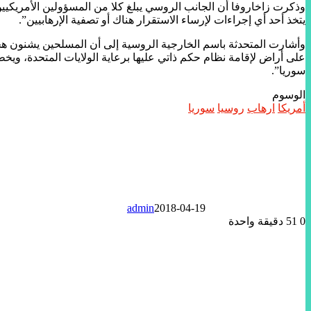
وذكرت زاخاروفا أن الجانب الروسي يبلغ كلا من المسؤولين الأمريكي
يتخذ أحد أي إجراءات لإرساء الاستقرار هناك أو تصفية الإرهابيين”.
وأشارت المتحدثة باسم الخارجية الروسية إلى أن المسلحين يشنون هج
على أراض لإقامة نظام حكم ذاتي عليها برعاية الولايات المتحدة، 
سوريا”.
الوسوم
أمريكا
ارهاب
روسيا
سوريا
admin
2018-04-19
0
51
دقيقة واحدة
تويتر
لينكدإن
واتساب
ماسنجر
ماسنجر
فيسبوك
مشاركة
عبر
البريد