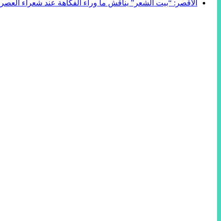
الأقصر: “بيت الشعر” يناقش ما وراء الفكاهة عند شعراء العصر