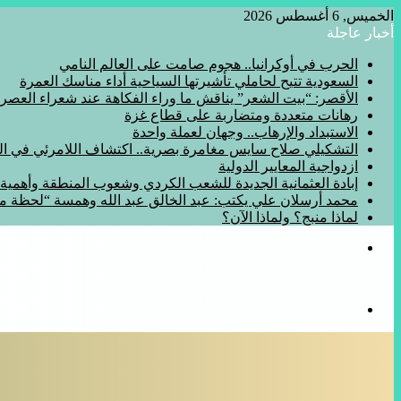
الخميس, 6 أغسطس 2026
أخبار عاجلة
الحرب في أوكرانيا.. هجوم صامت على العالم النامي
السعودية تتيح لحاملي تأشيرتها السياحية أداء مناسك العمرة
الأقصر: “بيت الشعر” يناقش ما وراء الفكاهة عند شعراء العصر
رهانات متعددة ومتضاربة على قطاع غزة
الاستبداد والإرهاب.. وجهان لعملة واحدة
التشكيلي صلاح سايس مغامرة بصرية.. اكتشاف اللامرئي في المف
ازدواجية المعايير الدولية
إبادة العثمانية الجديدة للشعب الكردي وشعوب المنطقة وأهمي
محمد أرسلان علي يكتب: عبد الخالق عبد الله وهمسة “لحظة 
لماذا منبج؟ ولماذا الآن؟
القائمة
بحث
عن