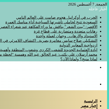
الجمعة, 7 أغسطس 2026
أخبار عاجلة
الحرب في أوكرانيا.. هجوم صامت على العالم النامي
السعودية تتيح لحاملي تأشيرتها السياحية أداء مناسك العمرة
الأقصر: “بيت الشعر” يناقش ما وراء الفكاهة عند شعراء العصر
رهانات متعددة ومتضاربة على قطاع غزة
الاستبداد والإرهاب.. وجهان لعملة واحدة
التشكيلي صلاح سايس مغامرة بصرية.. اكتشاف اللامرئي في المف
ازدواجية المعايير الدولية
إبادة العثمانية الجديدة للشعب الكردي وشعوب المنطقة وأهمي
محمد أرسلان علي يكتب: عبد الخالق عبد الله وهمسة “لحظة 
لماذا منبج؟ ولماذا الآن؟
القائمة
بحث
عن
الرئيسية
اخبار مصر