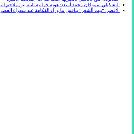
التشكيلي سموقان محمد أسعد: هوية جمالية ثابتة بين ملاحم التا
الأقصر: “بيت الشعر” يناقش ما وراء الفكاهة عند شعراء العصر