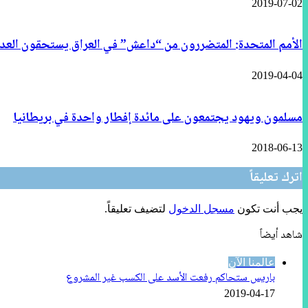
2019-07-02
الأمم المتحدة: المتضررون من “داعش” في العراق يستحقون العدا
2019-04-04
مسلمون ويهود يجتمعون على مائدة إفطار واحدة في بريطانيا
2018-06-13
اترك تعليقاً
يجب أنت تكون
مسجل الدخول
لتضيف تعليقاً.
شاهد أيضاً
إغلاق
عالمنا الآن
باريس ستحاكم رفعت الأسد على الكسب غير المشروع
2019-04-17