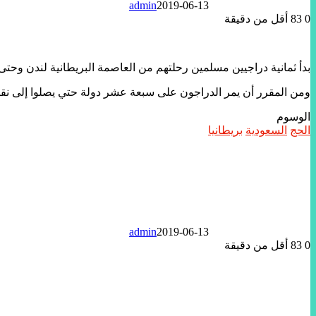
admin
2019-06-13
0
83
أقل من دقيقة
بدأ ثمانية دراجيين مسلمين رحلتهم من العاصمة البريطانية لندن وحتى م
ومن المقرر أن يمر الدراجون على سبعة عشر دولة حتي يصلوا إلى نقطت
الوسوم
الحج
السعودية
بريطانيا
admin
2019-06-13
0
83
أقل من دقيقة
تويتر
لينكدإن
واتساب
ماسنجر
ماسنجر
فيسبوك
مشاركة
عبر
البريد