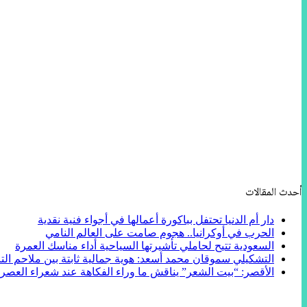
أحدث المقالات
دار أم الدنيا تحتفل بباكورة أعمالها في أجواء فنية نقدية
الحرب في أوكرانيا.. هجوم صامت على العالم النامي
السعودية تتيح لحاملي تأشيرتها السياحية أداء مناسك العمرة
التشكيلي سموقان محمد أسعد: هوية جمالية ثابتة بين ملاحم التا
الأقصر: “بيت الشعر” يناقش ما وراء الفكاهة عند شعراء العصر