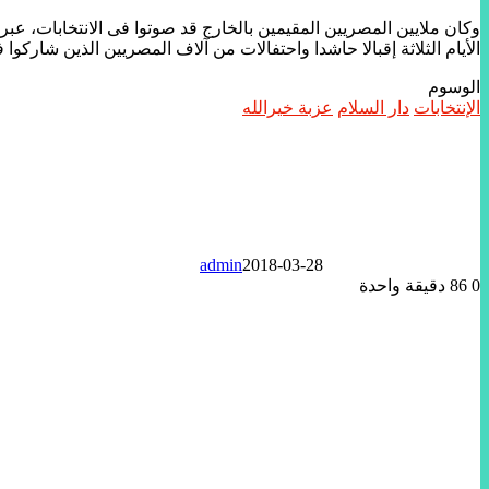
الأيام الثلاثة إقبالا حاشدا واحتفالات من آلاف المصريين الذين شاركو
الوسوم
الإنتخابات
دار السلام
عزبة خيرالله
admin
2018-03-28
0
86
دقيقة واحدة
تويتر
لينكدإن
واتساب
ماسنجر
ماسنجر
فيسبوك
مشاركة
عبر
البريد