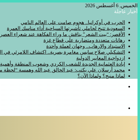
الخميس, 6 أغسطس 2026
أخبار عاجلة
الحرب في أوكرانيا.. هجوم صامت على العالم النامي
السعودية تتيح لحاملي تأشيرتها السياحية أداء مناسك العمرة
الأقصر: “بيت الشعر” يناقش ما وراء الفكاهة عند شعراء العصر
رهانات متعددة ومتضاربة على قطاع غزة
الاستبداد والإرهاب.. وجهان لعملة واحدة
التشكيلي صلاح سايس مغامرة بصرية.. اكتشاف اللامرئي في المف
ازدواجية المعايير الدولية
إبادة العثمانية الجديدة للشعب الكردي وشعوب المنطقة وأهمي
محمد أرسلان علي يكتب: عبد الخالق عبد الله وهمسة “لحظة 
لماذا منبج؟ ولماذا الآن؟
القائمة
بحث
عن