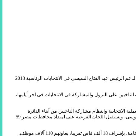
قاد النائبان خالد عبد العزيز فهمى، وعلى عبد الونيس، عضوا مجلس النواب عن دائرة دار السلام بالقاهرة، مسيرة حاشدة ظهر اليوم الأربعاء، لدعم الرئيس عبد الفتاح السيسي فى الانتخابات الرئاسية 2018
لناخبين على النزول والمشاركة فى الانتخابات فى آخر أيامها،
ة الانتخابية وانتظام مشاركة الناخبين من أبناء الدائرة.
كانت قد انطلقت صباح الاثنين الماضى، الانتخابات الرئاسية 2018، التى يتنافس فيها الرئيس عبد الفتاح السيسي، والمرشح موسى مصطفى موسى، وتستقبل اللجان الفرعية على امتداد محافظات مصر 59