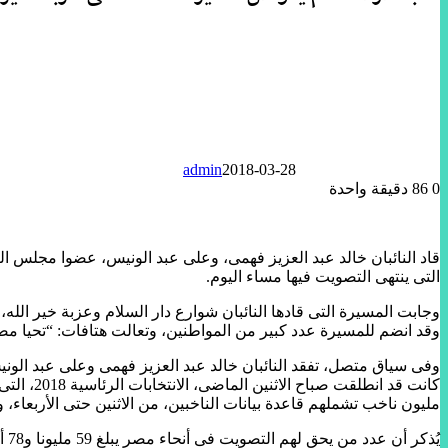
admin
2018-03-28
0
86
دقيقة واحدة
التى ينتهى التصويت فيها مساء اليوم.
وجابت المسيرة التى قادها النائبان شوارع دار السلام وعزبة خير الله
وقد انضم للمسيرة عدد كبير من المواطنين، وتعالت هتافات: “تحيا 
وفى سياق متصل، تفقد النائبان خالد عبد العزيز فهمى وعلى عبد الونيس، 
مليون ناخب تشملهم قاعدة بيانات الناخبين، من الاثنين حتى الأربعاء، ومن ال
يُذكر أن عدد من يحق لهم التصويت فى أنحاء مصر يبلغ 59 مليونا و78 ألفا و138 ناخبا، يصوتون فى 13 ألفا و706 لجان فرعية، تمثلها 367 لجنة عامة، بإشراف 18 ألف قاضٍ تقريبا، يعاونهم 110 آلاف موظف.