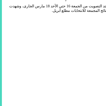
وكان ملايين المصريين المقيمين بالخارج قد صوتوا فى الانتخابات، عبر 139 مقرا انتخابيا فى السفارات والقنصليات المصرية بأنحاء العالم، وامتد التصويت من الجمعة 16 حتى الأحد 18 مارس الجارى، وشهدت
ائج المجمعة للانتخابات مطلع أبريل.