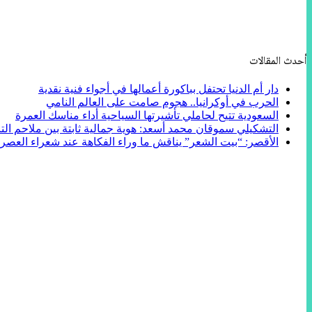
أحدث المقالات
دار أم الدنيا تحتفل بباكورة أعمالها في أجواء فنية نقدية
الحرب في أوكرانيا.. هجوم صامت على العالم النامي
السعودية تتيح لحاملي تأشيرتها السياحية أداء مناسك العمرة
التشكيلي سموقان محمد أسعد: هوية جمالية ثابتة بين ملاحم التا
الأقصر: “بيت الشعر” يناقش ما وراء الفكاهة عند شعراء العصر