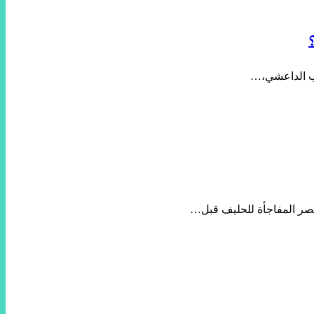
اب الداعشي،…
نصر المفاجأة للحليف قبل…