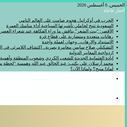
الخميس, 6 أغسطس 2026
أخبار عاجلة
الحرب في أوكرانيا.. هجوم صامت على العالم النامي
السعودية تتيح لحاملي تأشيرتها السياحية أداء مناسك العمرة
الأقصر: “بيت الشعر” يناقش ما وراء الفكاهة عند شعراء العصر
رهانات متعددة ومتضاربة على قطاع غزة
الاستبداد والإرهاب.. وجهان لعملة واحدة
التشكيلي صلاح سايس مغامرة بصرية.. اكتشاف اللامرئي في المف
ازدواجية المعايير الدولية
إبادة العثمانية الجديدة للشعب الكردي وشعوب المنطقة وأهمي
محمد أرسلان علي يكتب: عبد الخالق عبد الله وهمسة “لحظة 
لماذا منبج؟ ولماذا الآن؟
القائمة
بحث
عن