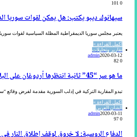
101
0
سيهانوك ديبو يكتب: هل يمكن لقوات سوريا ال
يعتبر مجلس سوريا الديمقراطية المظلة السياسية لقوات سوريا ا
أكمل القراءة »
تقارير وتحليلات
admin
2020-03-12
82
0
ما هو سر “45” ثانية انتظرها أردوغان على البلاط الروسي؟
تبدو المقاربة التركية في إدلب السورية مقدمة لفرض وقائع “س
أكمل القراءة »
الشأن العربي
admin
2020-03-11
97
0
الدفاع الروسية: لا خروق لوقف إطلاق النار فى 