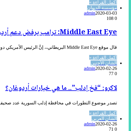
أكمل القراءة »
مؤسسة الديوان
admin
2020-03-03
108
0
Middle East Eye: ترامب يرفض دعم أردوغان في إدلب لكنه سيضغط على الناتو لمساعدة تركيا
قال موقع Middle East Eye البريطاني،، إنَّ الرئيس الأمريكي دونالد ترامب، أبلغ نظيره التركي رجب طيب أردوغان، بأنَّ واشنطن ستضغط على…
أكمل القراءة »
الشأن الأجنبي
admin
2020-02-26
77
0
لاكرو: “فخ إدلب”.. ما هي خيارات أردوغان؟
تصدر موضوع التطورات في محافظة إدلب السورية عدد صحيفة “لا
أكمل القراءة »
الشأن العربي
admin
2020-02-26
71
0